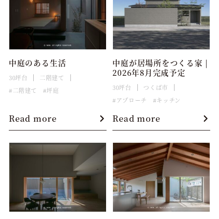
中庭のある生活
中庭が居場所をつくる家 |
2026年8月完成予定
30坪台
二階建て
30坪台
つくば市
二階建て
坪庭
アプローチ
キッチン
Read more
Read more