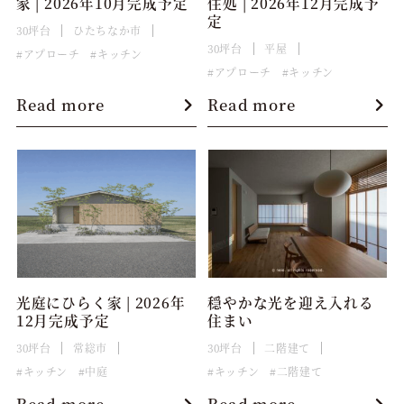
家 | 2026年10月完成予定
住処 | 2026年12月完成予
定
30坪台
ひたちなか市
30坪台
平屋
アプローチ
キッチン
アプローチ
キッチン
Read more
Read more
光庭にひらく家 | 2026年
穏やかな光を迎え入れる
12月完成予定
住まい
30坪台
常総市
30坪台
二階建て
キッチン
中庭
キッチン
二階建て