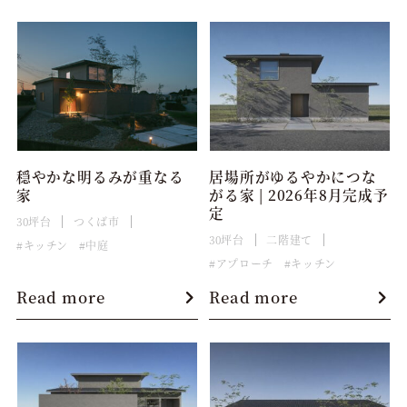
穏やかな明るみが重なる
居場所がゆるやかにつな
家
がる家 | 2026年8月完成予
定
30坪台
つくば市
30坪台
二階建て
キッチン
中庭
アプローチ
キッチン
Read more
Read more