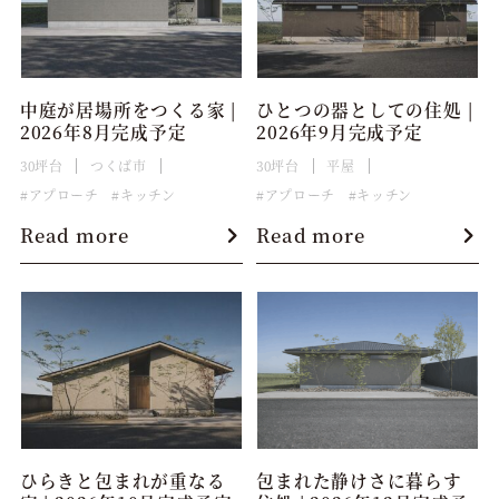
中庭が居場所をつくる家 |
ひとつの器としての住処 |
2026年8月完成予定
2026年9月完成予定
30坪台
つくば市
30坪台
平屋
アプローチ
キッチン
アプローチ
キッチン
Read more
Read more
ひらきと包まれが重なる
包まれた静けさに暮らす