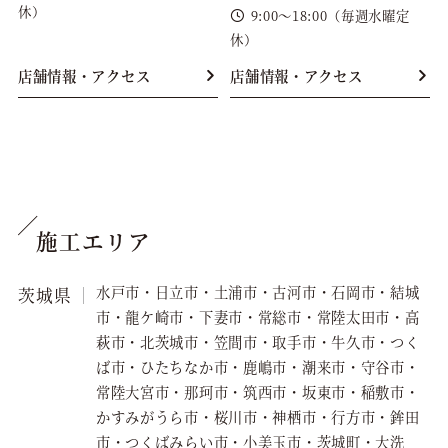
休）
9:00～18:00（毎週水曜定
休）
店舗情報・アクセス
店舗情報・アクセス
施工エリア
水戸市・日立市・土浦市・古河市・石岡市・結城
茨城県
市・龍ケ崎市・下妻市・常総市・常陸太田市・高
萩市・北茨城市・笠間市・取手市・牛久市・つく
ば市・ひたちなか市・鹿嶋市・潮来市・守谷市・
常陸大宮市・那珂市・筑西市・坂東市・稲敷市・
かすみがうら市・桜川市・神栖市・行方市・鉾田
市・つくばみらい市・小美玉市・茨城町・大洗