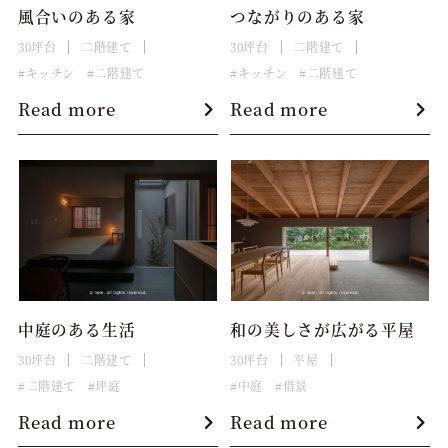
風合いのある家
つながりのある家
30坪台
二階建て
30坪台
二階建て
キッチン
二階建て
キッチン
二階建て
Read more
Read more
中庭のある生活
和の美しさが広がる平屋
30坪台
二階建て
30坪台
平屋
二階建て
坪庭
中庭
借景
Read more
Read more