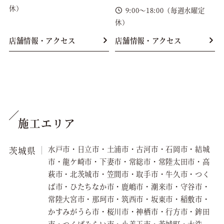
休）
9:00～18:00（毎週水曜定
休）
店舗情報・アクセス
店舗情報・アクセス
施工エリア
水戸市・日立市・土浦市・古河市・石岡市・結城
茨城県
市・龍ケ崎市・下妻市・常総市・常陸太田市・高
萩市・北茨城市・笠間市・取手市・牛久市・つく
ば市・ひたちなか市・鹿嶋市・潮来市・守谷市・
常陸大宮市・那珂市・筑西市・坂東市・稲敷市・
かすみがうら市・桜川市・神栖市・行方市・鉾田
市・つくばみらい市・小美玉市・茨城町・大洗