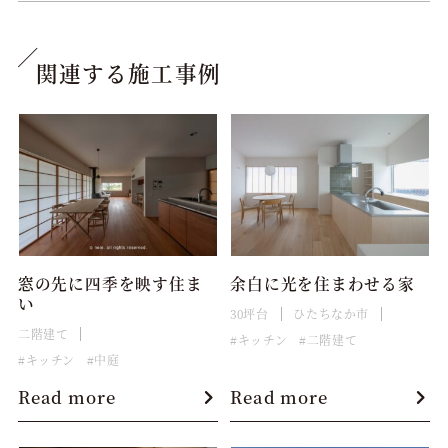
関連する施工事例
窓の先に四季を映す住ま
余白に光を住まわせる家
い
30坪台
ひたちなか市
二階建て
キッチン
二階建て
キッチン
中庭
Read more
Read more