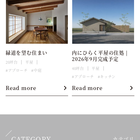
緑道を望む住まい
内にひらく平屋の住処 |
2026年9月完成予定
20坪台
平屋
40坪台
平屋
アプローチ
中庭
アプローチ
キッチン
Read more
Read more
CATEGORY
カテゴリ