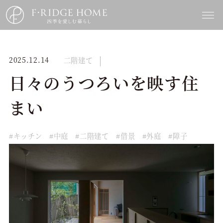
2025.12.14
二階建て
日々のうつろいを映す住
まい
キッチン
中庭
二階建て
借景
外庭
障子