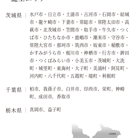
水戸市・日立市・土浦市・古河市・石岡市・結城
茨城県
市・龍ケ崎市・下妻市・常総市・常陸太田市・高
萩市・北茨城市・笠間市・取手市・牛久市・つく
ば市・ひたちなか市・鹿嶋市・潮来市・守谷市・
常陸大宮市・那珂市・筑西市・坂東市・稲敷市・
かすみがうら市・桜川市・神栖市・行方市・鉾田
市・つくばみらい市・小美玉市・茨城町・大洗
町・城里町・東海村・大子町・美浦村・阿見町・
河内町・八千代町・五霞町・境町・利根町
柏市、我孫子市、白井市、印西市、栄町、神崎
千葉県
町、成田市、香取市
真岡市、益子町
栃木県